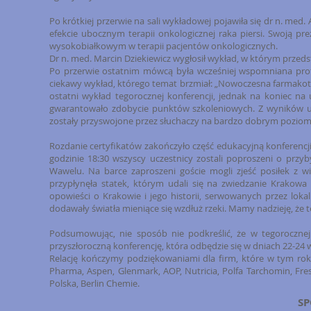
Po krótkiej przerwie na sali wykładowej pojawiła się dr n. med
efekcie ubocznym terapii onkologicznej raka piersi. Swoją 
wysokobiałkowym w terapii pacjentów onkologicznych.
Dr n. med. Marcin Dziekiewicz wygłosił wykład, w którym przeds
Po przerwie ostatnim mówcą była wcześniej wspomniana prof. 
ciekawy wykład, którego temat brzmiał: „Nowoczesna farmakoter
ostatni wykład tegorocznej konferencji, jednak na koniec na
gwarantowało zdobycie punktów szkoleniowych. Z wyników u
zostały przyswojone przez słuchaczy na bardzo dobrym poziom
Rozdanie certyfikatów zakończyło część edukacyjną konferencji
godzinie 18:30 wszyscy uczestnicy zostali poproszeni o przy
Wawelu. Na barce zaproszeni goście mogli zjeść posiłek z w
przypłynęła statek, którym udali się na zwiedzanie Krakow
opowieści o Krakowie i jego historii, serwowanych przez lokal
dodawały światła mieniące się wzdłuż rzeki. Mamy nadzieję, że
Podsumowując, nie sposób nie podkreślić, że w tegorocznej
przyszłoroczną konferencję, która odbędzie się w dniach 22-24 w
Relację kończymy podziękowaniami dla firm, które w tym ro
Pharma, Aspen, Glenmark, AOP, Nutricia, Polfa Tarchomin, Fres
Polska, Berlin Chemie.
S