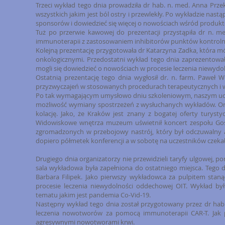
Trzeci wykład tego dnia prowadziła dr hab. n. med. Anna Prz
wszystkich jakim jest ból ostry i przewlekły. Po wykładzie nastą
sponsorów i dowiedzieć się więcej o nowościach wśród produk
Tuż po przerwie kawowej do prezentacji przystąpiła dr n. 
immunoterapii z zastosowaniem inhibitorów punktów kontroln
Kolejną prezentację przygotowała dr Katarzyna Zadka, która mó
onkologicznymi. Przedostatni wykład tego dnia zaprezentowała
mogli się dowiedzieć o nowościach w procesie leczenia niewydol
Ostatnią prezentację tego dnia wygłosił dr. n. farm. Paweł 
przyzwyczajeń w stosowanych procedurach terapeutycznych i wy
Po tak wymagającym umysłowo dniu szkoleniowym, naszym uczes
możliwość wymiany spostrzeżeń z wysłuchanych wykładów. Org
kolację. Jako, że Kraków jest znany z bogatej oferty turys
Widowiskowe wnętrza muzeum uświetnił koncert zespołu Gos
zgromadzonych w przebojowy nastrój, który był odczuwalny 
dopiero półmetek konferencji a w sobotę na uczestników czekał
Drugiego dnia organizatorzy nie przewidzieli taryfy ulgowej, p
sala wykładowa była zapełniona do ostatniego miejsca. Tego d
Barbara Filipek. Jako pierwszy wykładowca za pulpitem stan
procesie leczenia niewydolności oddechowej OIT. Wykład był
tematu jakim jest pandemia Co-Vid-19.
Następny wykład tego dnia został przygotowany przez dr ha
leczenia nowotworów za pomocą immunoterapii CAR-T. Jak po
agresywnymi nowotworami krwi.