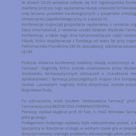
W dniach 23-25 września odbyła się XIII Ogólnopolska Konf
mieliśmy podczas tego wydarzenia okazję odwiedzić królewskie
oraz leczeniu powikłań kardiologicznych u pacjentów onkol
Uniwersytetu Jagiellońskiego przy ul. Łazarza 16.
Konferencję rozpoczęli gospodarze wydarzenia: z ramienia org
Salus International, z ramienia uczelni Dziekan Wydziału Farm
konferencję, a także tego dnia był prowadzącym część naukow
Filipek, która współpracuje z fundacją od wielu lat przy organ
Pełnomocnika Prorektora CM ds. specjalizacji, szkolenia usta
UJ CM.
Podczas otwarcia konferencji mieliśmy okazję uczestniczyć
Farmacji”. Nagrodę, która została ustanowiona przez Wydaw
środowisku farmaceutycznym odznaczeń o charakterze mię
aptekarstwem i farmacją poszczególnych krajów Unii Europej
Szukiel. Laureatami nagrody, która dotychczas została przy
Bogusława Duda.
Po odznaczeniu osób tytułem "Ambasadora Farmacji" prof. J
Farmaceutyczną BEZPIECZNA FARMAKOTERAPIA.
Pierwszy wykład wygłosił prof. dr hab. n. med. Mirosław Szur
jelita grubego.
Prelegentem kolejnego wykładu była nietuzinkowa postać, a kon
specjalistą w dziedzinie urologii, w wolnym czasie gra w zesp
dotyczył niestety częstego problemu zdrowotnego jakim jest rak