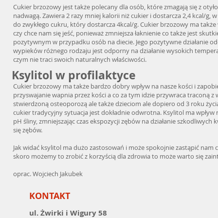
Cukier brzozowy jest także polecany dla osób, które zmagają się z otyłoś
nadwagą. Zawiera 2 razy mniej kalorii niż cukier i dostarcza 2,4 kcal/g,
do zwykłego cukru, który dostarcza 4kcal/g. Cukier brzozowy ma także
czy chce nam się jeść, ponieważ zmniejsza łaknienie co także jest skutk
pozytywnym w przypadku osób na diecie. Jego pozytywne działanie odc
wypieków różnego rodzaju jest odporny na działanie wysokich tempera
czym nie traci swoich naturalnych właściwości.
Ksylitol w profilaktyce
Cukier brzozowy ma także bardzo dobry wpływ na nasze kości i zapobiega
przyswajanie wapnia przez kości a co za tym idzie przywraca traconą z w
stwierdzoną osteoporozą ale także dzieciom ale dopiero od 3 roku życia, 
cukier tradycyjny sytuacja jest dokładnie odwrotna. Ksylitol ma wpływ
pH śliny, zmniejszając czas ekspozycji zębów na działanie szkodliwych
się zębów.
Jak widać ksylitol ma dużo zastosowań i może spokojnie zastąpić nam cuk
skoro możemy to zrobić z korzyścią dla zdrowia to może warto się zai
oprac. Wojciech Jakubek
KONTAKT
ul. Żwirki i Wigury 58