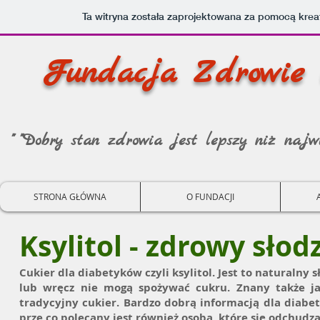
Ta witryna została zaprojektowana za pomocą kre
Fundacja Zdrowie 
" "Dobry stan zdrowia jest lepszy niż najwi
STRONA GŁÓWNA
O FUNDACJI
Ksylitol - zdrowy słodz
Cukier dla diabetyków czyli ksylitol. Jest to naturalny 
lub wręcz nie mogą spożywać cukru. Znany także ja
tradycyjny cukier. Bardzo dobrą informacją dla diabety
prze co polecany jest również osobą, które się odchudza