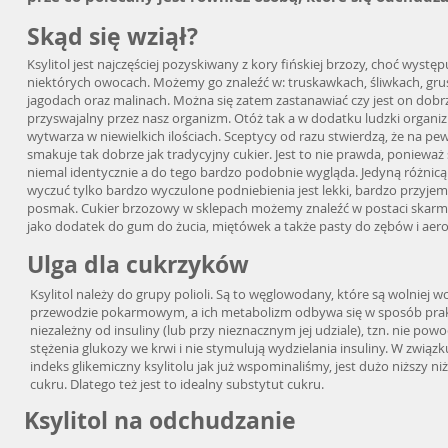
Skąd się wziął?
Ksylitol jest najczęściej pozyskiwany z kory fińskiej brzozy, choć występ
niektórych owocach. Możemy go znaleźć w: truskawkach, śliwkach, gru
jagodach oraz malinach. Można się zatem zastanawiać czy jest on dobr
przyswajalny przez nasz organizm. Otóż tak a w dodatku ludzki organ
wytwarza w niewielkich ilościach. Sceptycy od razu stwierdzą, że na pe
smakuje tak dobrze jak tradycyjny cukier. Jest to nie prawda, poniewa
niemal identycznie a do tego bardzo podobnie wygląda. Jedyną różnic
wyczuć tylko bardzo wyczulone podniebienia jest lekki, bardzo przyj
posmak. Cukier brzozowy w sklepach możemy znaleźć w postaci skarm
jako dodatek do gum do żucia, miętówek a także pasty do zębów i aero
Ulga dla cukrzyków
Ksylitol należy do grupy polioli. Są to węglowodany, które są wolniej 
przewodzie pokarmowym, a ich metabolizm odbywa się w sposób pra
niezależny od insuliny (lub przy nieznacznym jej udziale), tzn. nie pow
stężenia glukozy we krwi i nie stymulują wydzielania insuliny. W związ
indeks glikemiczny ksylitolu jak już wspominaliśmy, jest dużo niższy n
cukru. Dlatego też jest to idealny substytut cukru.
Ksylitol na odchudzanie